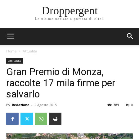
Droppergent
Le ultime notizie a portata di click
Home
Attualità
Attualità
Gran Premio di Monza,
raccolte 17 mila firme per
salvarlo
By
Redazione
-
2 Agosto 2015
389
0