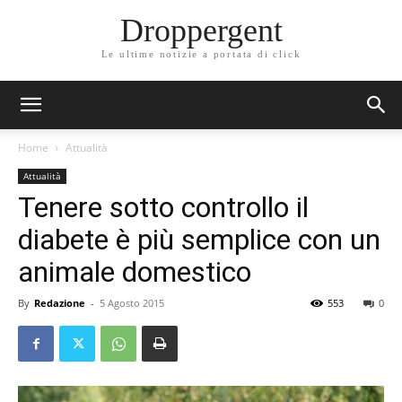
Droppergent
Le ultime notizie a portata di click
Home
Attualità
Attualità
Tenere sotto controllo il
diabete è più semplice con un
animale domestico
By
Redazione
-
5 Agosto 2015
553
0