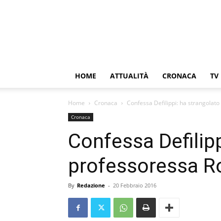
HOME
ATTUALITÀ
CRONACA
TV
Home
Cronaca
Confessa Defilippi: ha strangolat
Cronaca
Confessa Defilipp
professoressa 
By
Redazione
-
20 Febbraio 2016