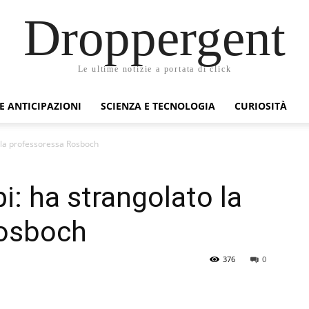
Droppergent
Le ultime notizie a portata di click
 E ANTICIPAZIONI
SCIENZA E TECNOLOGIA
CURIOSITÀ
o la professoressa Rosboch
i: ha strangolato la
Rosboch
376
0