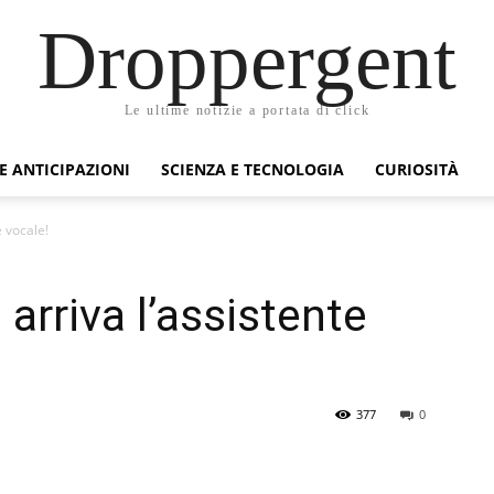
Droppergent
Le ultime notizie a portata di click
 E ANTICIPAZIONI
SCIENZA E TECNOLOGIA
CURIOSITÀ
e vocale!
arriva l’assistente
377
0