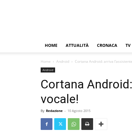
HOME
ATTUALITÀ
CRONACA
TV
Home
Android
Cortana Android: arriva l’assistent
Android
Cortana Android: 
vocale!
By
Redazione
-
10 Agosto 2015