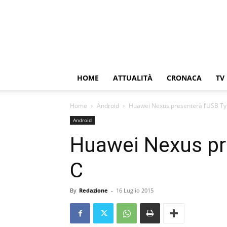
HOME
ATTUALITÀ
CRONACA
TV
Home
Android
Huawei Nexus presenterà l’USB T
Android
Huawei Nexus pr
C
By
Redazione
-
16 Luglio 2015