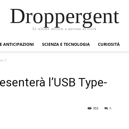
Droppergent
Le ultime notizie a portata di click
 E ANTICIPAZIONI
SCIENZA E TECNOLOGIA
CURIOSITÀ
ype-C
esenterà l’USB Type-
353
0