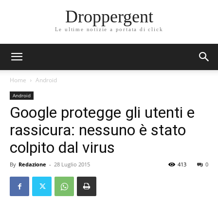
Droppergent
Le ultime notizie a portata di click
Home
Android
Android
Google protegge gli utenti e
rassicura: nessuno è stato
colpito dal virus
By
Redazione
-
28 Luglio 2015
413
0