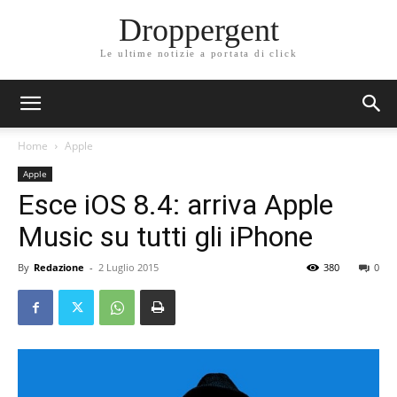
Droppergent
Le ultime notizie a portata di click
Home
Apple
Apple
Esce iOS 8.4: arriva Apple
Music su tutti gli iPhone
By
Redazione
-
2 Luglio 2015
380
0