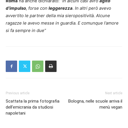
Roma
ha anche dichiarato: “
In alcuni casi avrò
agito
d’impulso
, forse con
leggerezza
. In altri però avevo
avvertito le partner della mia sieropositività. Alcune
ragazze le avevo messe in guardia. E comunque l’amore
si fa sempre in due”
Previous article
Next article
Scattata la prima fotografia
Bologna, nelle scuole arriva il
dell’emicrania da studiosi
menù vegan
napoletani