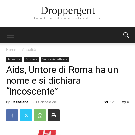
Droppergent
Le ultime notizie a portata di click
Home
Attualità
Attualità
Cronaca
Salute & Bellezza
Aids, Untore di Roma ha un
nome e si dichiara
“incoscente”
By
Redazione
-
24 Gennaio 2016
423
0