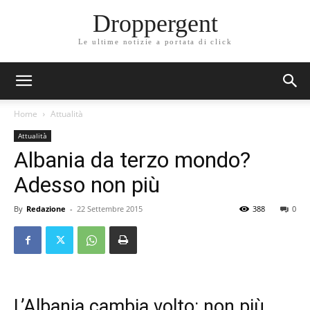
Droppergent
Le ultime notizie a portata di click
Home
Attualità
Attualità
Albania da terzo mondo?
Adesso non più
By
Redazione
-
22 Settembre 2015
388
0
L’Albania cambia volto: non più