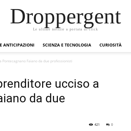
Droppergent
Le ultime notizie a portata di click
 E ANTICIPAZIONI
SCIENZA E TECNOLOGIA
CURIOSITÀ
 a Pontecagnano Faiano da due professionisti
prenditore ucciso a
iano da due
421
0