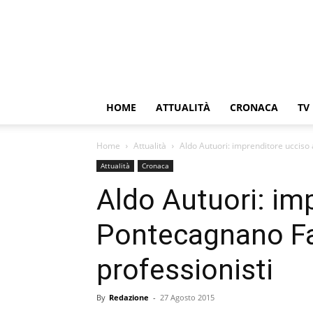
HOME
ATTUALITÀ
CRONACA
TV
Home
Attualità
Aldo Autuori: imprenditore ucciso
Attualità
Cronaca
Aldo Autuori: im
Pontecagnano Fa
professionisti
By
Redazione
-
27 Agosto 2015