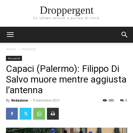
Droppergent
Le ultime notizie a portata di click
Home
Attualità
Attualità
Capaci (Palermo): Filippo Di
Salvo muore mentre aggiusta
l’antenna
By
Redazione
-
9 Settembre 2015
389
0