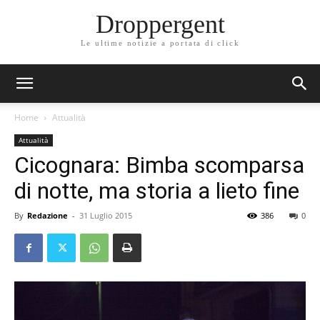
Droppergent
Le ultime notizie a portata di click
Home
Attualità
Attualità
Cicognara: Bimba scomparsa
di notte, ma storia a lieto fine
By
Redazione
-
31 Luglio 2015
386
0