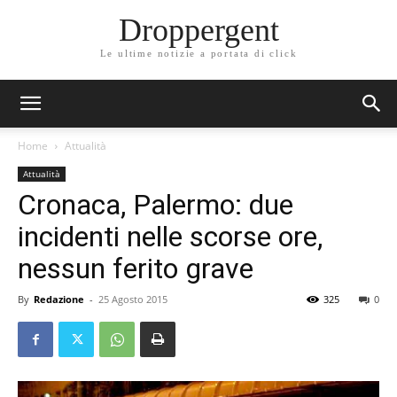
Droppergent
Le ultime notizie a portata di click
Home
Attualità
Attualità
Cronaca, Palermo: due
incidenti nelle scorse ore,
nessun ferito grave
By
Redazione
-
25 Agosto 2015
325
0