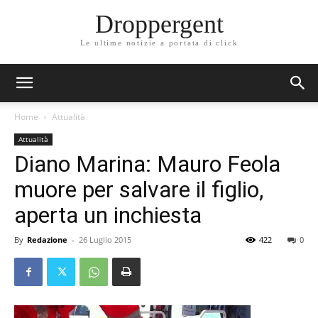
Droppergent
Le ultime notizie a portata di click
Home
Attualità
Attualità
Diano Marina: Mauro Feola
muore per salvare il figlio,
aperta un inchiesta
By
Redazione
-
26 Luglio 2015
422
0