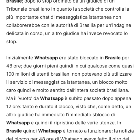
Brasile
; dopo lo stop ordinato da un giudice di un
Tribunale brasiliano in quanto la società che controlla la
più importante chat di messaggistica istantanea non
collaborerebbe con le autorità di Brasilia per un’indagine
delicata in corso, un altro giudice ha invece revocato lo
stop.
Inizialmente
Whatsapp
era stato bloccato in
Brasile
per
48 ore; due giorni pieni quindi in cui qualcosa come quasi
100 milioni di utenti brasiliani non potevano più utilizzare
il servizio di messaggistica istantanea, un blocco molto
caro quindi e molto sentito dall’intera società brasiliana.
Ma il ‘vuoto’ da
Whatsapp
è subito passato dopo appena
12 ore: tanto è durato il blocco, visto che, come detto, un
altro giudice ha immediato l’immediato sblocco di
Whatsapp
e quindi il ripristino delle varie utenze. In
Brasile
quindi
Whatsapp
è tornato a funzionare: la notizia
del blocco per 48 ore di Whatsapp aveva fatto il giro del