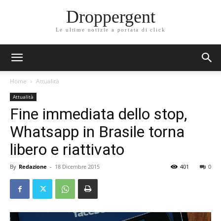
Droppergent
Le ultime notizie a portata di click
Home
Attualità
Attualità
Fine immediata dello stop,
Whatsapp in Brasile torna
libero e riattivato
By
Redazione
-
18 Dicembre 2015
401
0