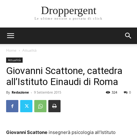
Droppergent
Le ultime notizie a portata di click
Home
Attualità
Attualità
Giovanni Scattone, cattedra
all’Istituto Einaudi di Roma
By
Redazione
-
9 Settembre 2015
324
0
Giovanni Scattone
insegnerà psicologia all’Istituto