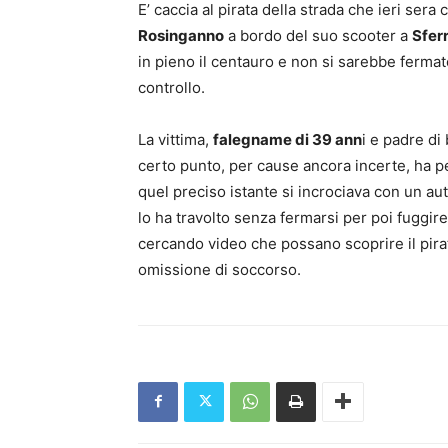
E’ caccia al pirata della strada che ieri ser
Rosinganno
a bordo del suo scooter a
Sfer
in pieno il centauro e non si sarebbe ferma
controllo.
La vittima,
falegname di 39 ann
i e padre di
certo punto, per cause ancora incerte, ha per
quel preciso istante si incrociava con un a
lo ha travolto senza fermarsi per poi fuggir
cercando video che possano scoprire il pirata
omissione di soccorso.