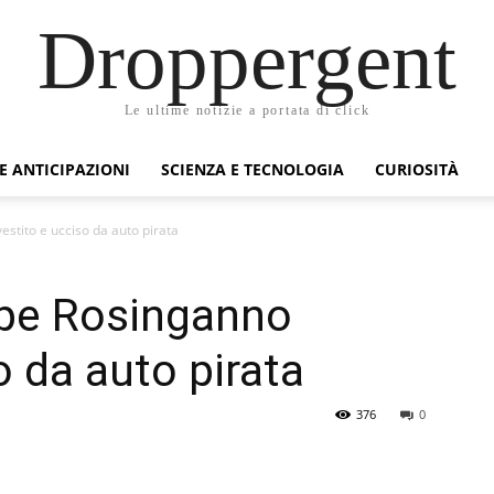
Droppergent
Le ultime notizie a portata di click
 E ANTICIPAZIONI
SCIENZA E TECNOLOGIA
CURIOSITÀ
stito e ucciso da auto pirata
pe Rosinganno
o da auto pirata
376
0