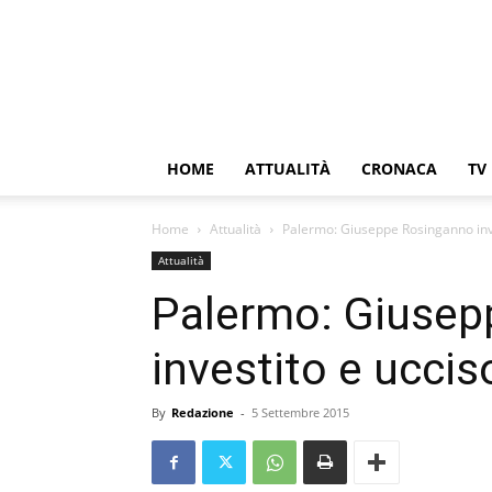
HOME
ATTUALITÀ
CRONACA
TV
Home
Attualità
Palermo: Giuseppe Rosinganno inve
Attualità
Palermo: Giusep
investito e uccis
By
Redazione
-
5 Settembre 2015