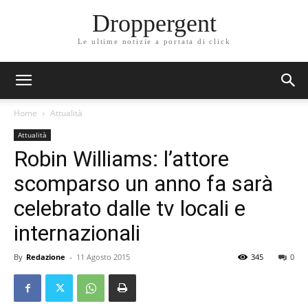
Droppergent
Le ultime notizie a portata di click
Home
Attualità
Attualità
Robin Williams: l’attore
scomparso un anno fa sarà
celebrato dalle tv locali e
internazionali
By
Redazione
-
11 Agosto 2015
345
0