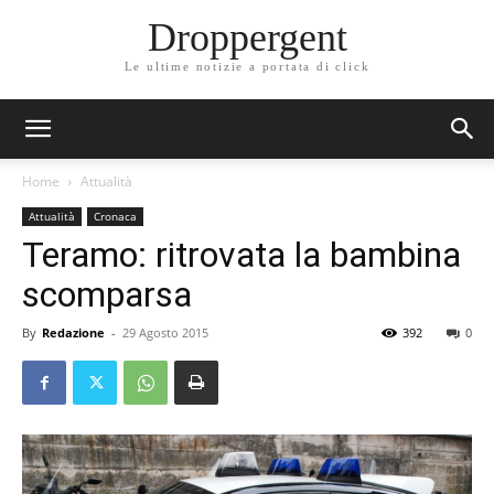
Droppergent
Le ultime notizie a portata di click
Home
Attualità
Attualità
Cronaca
Teramo: ritrovata la bambina
scomparsa
By
Redazione
-
29 Agosto 2015
392
0