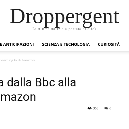
Droppergent
Le ultime notizie a portata di click
 E ANTICIPAZIONI
SCIENZA E TECNOLOGIA
CURIOSITÀ
streaming tv di Amazon
 dalla Bbc alla
 Amazon
365
0