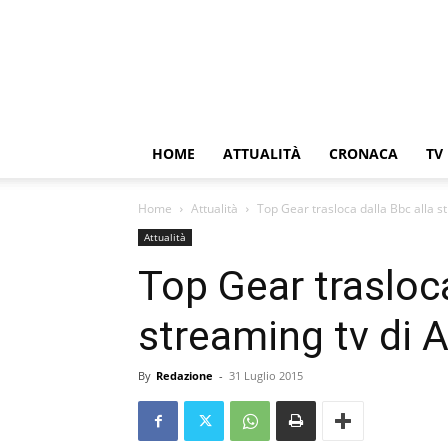
HOME
ATTUALITÀ
CRONACA
TV
Home
Attualità
Top Gear trasloca dalla Bbc alla 
Attualità
Top Gear trasloca
streaming tv di
By
Redazione
-
31 Luglio 2015