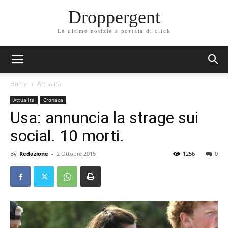
Droppergent
Le ultime notizie a portata di click
Home
Attualità
Attualità
Cronaca
Usa: annuncia la strage sui
social. 10 morti.
By
Redazione
-
2 Ottobre 2015
1256
0