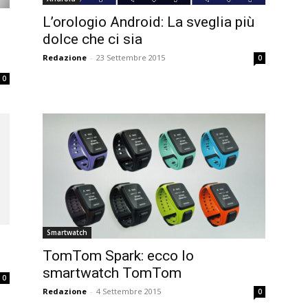
L’orologio Android: La sveglia più
dolce che ci sia
Redazione
-
23 Settembre 2015
0
0
Smartwatch
TomTom Spark: ecco lo
smartwatch TomTom
0
Redazione
-
4 Settembre 2015
0