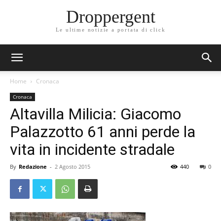
Droppergent
Le ultime notizie a portata di click
Home
Cronaca
Cronaca
Altavilla Milicia: Giacomo
Palazzotto 61 anni perde la
vita in incidente stradale
By
Redazione
-
2 Agosto 2015
440
0