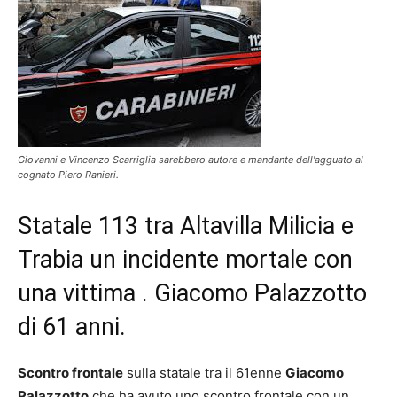
Giovanni e Vincenzo Scarriglia sarebbero autore e mandante dell'agguato al
cognato Piero Ranieri.
Statale 113 tra Altavilla Milicia e
Trabia un incidente mortale con
una vittima . Giacomo Palazzotto
di 61 anni.
Scontro frontale
sulla statale tra il 61enne
Giacomo
Palazzotto
che ha avuto uno scontro frontale con un