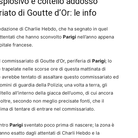
splosivo e coltello addosso
iato di Goutte d’Or: le info
redazione di Charlie Hebdo, che ha segnato in quel
attentati che hanno sconvolto
Parigi
nell’anno appena
pitale francese.
l commissariato di Goutte d’Or, periferia di
Parigi
; lo
e trapelate nelle scorse ore di questa mattinata di
e avrebbe tentato di assaltare questo commissariato ed
mini di guardia della Polizia; una volta a terra, gli
tello all’interno della giacca dell’uomo, di cui ancora
noltre, secondo non meglio precisate fonti, che il
ima di tentare di entrare nel commissariato.
ontro
Parigi
sventato poco prima di nascere; la zona è
nno esatto dagli attentati di Charli Hebdo e la