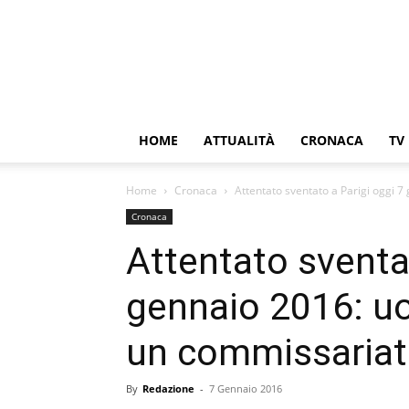
HOME
ATTUALITÀ
CRONACA
TV
Home
Cronaca
Attentato sventato a Parigi oggi 7
Cronaca
Attentato sventat
gennaio 2016: u
un commissariato
By
Redazione
-
7 Gennaio 2016