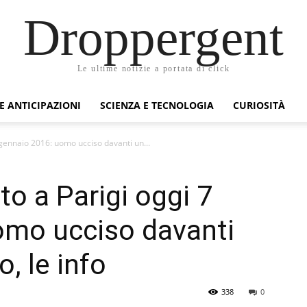
Droppergent
Le ultime notizie a portata di click
 E ANTICIPAZIONI
SCIENZA E TECNOLOGIA
CURIOSITÀ
 gennaio 2016: uomo ucciso davanti un...
o a Parigi oggi 7
omo ucciso davanti
, le info
338
0