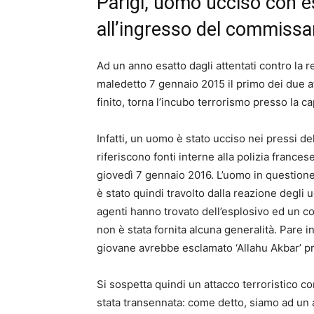
Parigi, uomo ucciso con e
all’ingresso del commissar
Ad un anno esatto dagli attentati contro la 
maledetto 7 gennaio 2015 il primo dei due 
finito, torna l’incubo terrorismo presso la ca
Infatti, un uomo è stato ucciso nei pressi de
riferiscono fonti interne alla polizia frances
giovedì 7 gennaio 2016. L’uomo in question
è stato quindi travolto dalla reazione degli uo
agenti hanno trovato dell’esplosivo ed un col
non è stata fornita alcuna generalità. Pare i
giovane avrebbe esclamato ‘Allahu Akbar’ pr
Si sospetta quindi un attacco terroristico c
stata transennata: come detto, siamo ad un a