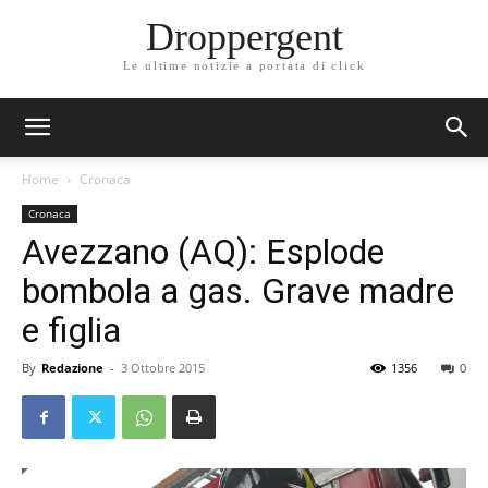
Droppergent
Le ultime notizie a portata di click
Home
Cronaca
Cronaca
Avezzano (AQ): Esplode
bombola a gas. Grave madre
e figlia
By
Redazione
-
3 Ottobre 2015
1356
0