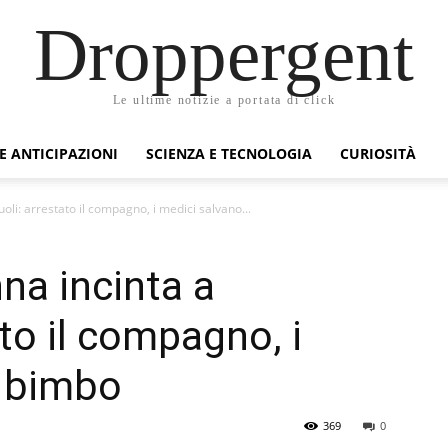
Droppergent
Le ultime notizie a portata di click
 E ANTICIPAZIONI
SCIENZA E TECNOLOGIA
CURIOSITÀ
oli: arrestato il compagno, i medici salvano...
na incinta a
to il compagno, i
l bimbo
369
0