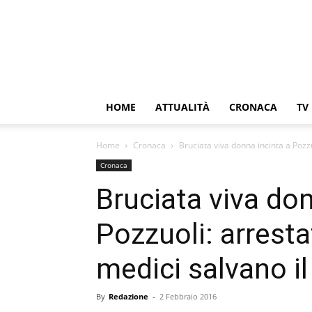
HOME
ATTUALITÀ
CRONACA
TV
Home
Cronaca
Bruciata viva donna incinta a Pozzu
Cronaca
Bruciata viva don
Pozzuoli: arresta
medici salvano i
By
Redazione
-
2 Febbraio 2016