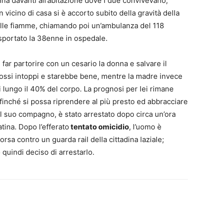
onna davanti all’abitazione dove i due convivevano,
vicino di casa si è accorto subito della gravità della
dalle fiamme, chiamando poi un’ambulanza del 118
sportato la 38enne in ospedale.
far partorire con un cesario la donna e salvare il
 grossi intoppi e starebbe bene, mentre la madre invece
ni lungo il 40% del corpo. La prognosi per lei rimane
finché si possa riprendere al più presto ed abbracciare
il suo compagno, è stato arrestato dopo circa un’ora
atina. Dopo l’efferato
tentato omicidio
, l’uomo è
rsa contro un guarda rail della cittadina laziale;
 quindi deciso di arrestarlo.