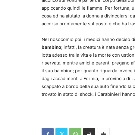
alcolico sul volto e parte del corpo della d
appiccando quindi le fiamme. Per fortuna, un 
cosa ed ha aiutato la donna a divincolarsi 
accorsa prontamente sul posto e che ha tra
Nel nosocomio poi, i medici hanno deciso di 
bambino
; infatti, la creatura è nata senza
lotta adesso tra la vita e la morte con ustio
riservata, mentre amici e parenti pregano af
il suo bambino; per quanto riguarda invece 
dagli accadimenti a Formia, in provincia di L
scappato a bordo della sua auto finendo la co
trovato in stato di shock, i Carabinieri hanno