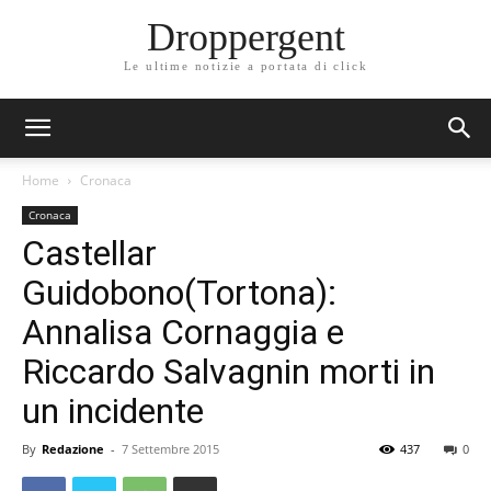
Droppergent
Le ultime notizie a portata di click
Home
Cronaca
Cronaca
Castellar
Guidobono(Tortona):
Annalisa Cornaggia e
Riccardo Salvagnin morti in
un incidente
By
Redazione
-
7 Settembre 2015
437
0