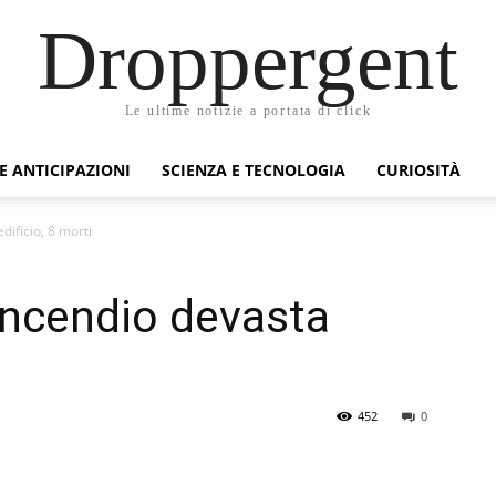
Droppergent
Le ultime notizie a portata di click
 E ANTICIPAZIONI
SCIENZA E TECNOLOGIA
CURIOSITÀ
dificio, 8 morti
 incendio devasta
452
0