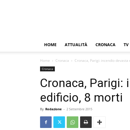
HOME
ATTUALITÀ
CRONACA
TV
Home
Cronaca
Cronaca, Parigi: incendio devasta e
Cronaca
Cronaca, Parigi:
edificio, 8 morti
By
Redazione
-
2 Settembre 2015