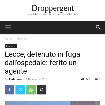
Droppergent
Le ultime notizie a portata di click
Home
Cronaca
Cronaca
Lecce, detenuto in fuga
dall’ospedale: ferito un
agente
By
Redazione
-
6 Novembre 2015
342
0