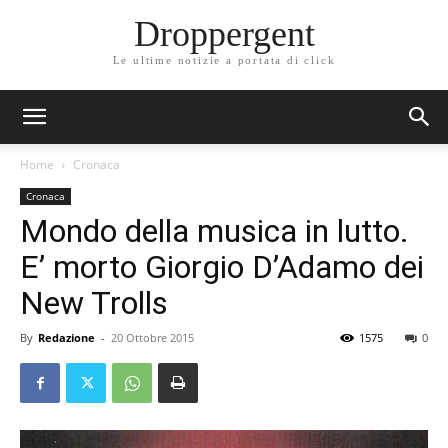
Droppergent
Le ultime notizie a portata di click
Home
Cronaca
Cronaca
Mondo della musica in lutto.
E’ morto Giorgio D’Adamo dei
New Trolls
By
Redazione
-
20 Ottobre 2015
1575
0