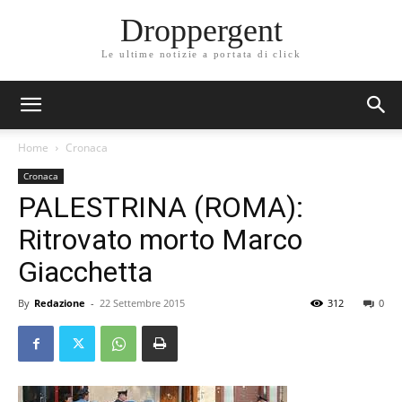
Droppergent
Le ultime notizie a portata di click
Home
Cronaca
Cronaca
PALESTRINA (ROMA):
Ritrovato morto Marco
Giacchetta
By
Redazione
-
22 Settembre 2015
312
0