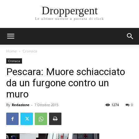
Droppergent
Le ultime notizie a portata di click
Home
Cronaca
Cronaca
Pescara: Muore schiacciato
da un furgone contro un
muro
By
Redazione
-
7 Ottobre 2015
1274
0