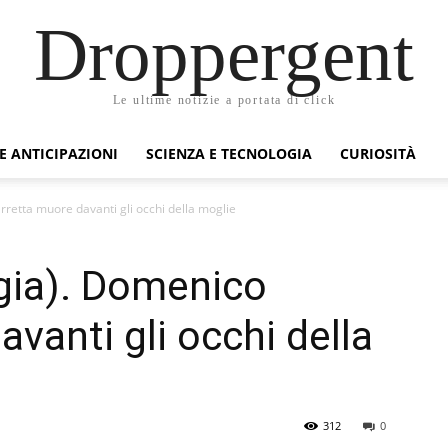
Droppergent
Le ultime notizie a portata di click
 E ANTICIPAZIONI
SCIENZA E TECNOLOGIA
CURIOSITÀ
retta muore davanti gli occhi della moglie
gia). Domenico
vanti gli occhi della
312
0