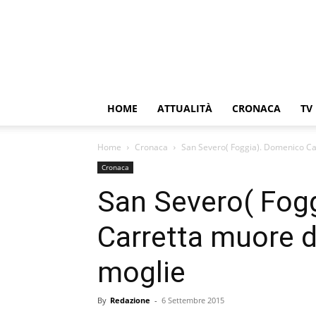
HOME
ATTUALITÀ
CRONACA
TV
Home
Cronaca
San Severo( Foggia). Domenico Car
Cronaca
San Severo( Fog
Carretta muore da
moglie
By
Redazione
-
6 Settembre 2015