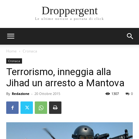
Droppergent
Le ultime notizie a portata di click
Home
Cronaca
Cronaca
Terrorismo, inneggia alla
Jihad un arresto a Mantova
By
Redazione
-
20 Ottobre 2015
1307
0