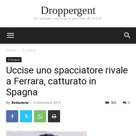
Droppergent
Le ultime notizie a portata di click
Home
Cronaca
Cronaca
Uccise uno spacciatore rivale
a Ferrara, catturato in
Spagna
By
Redazione
-
6 Settembre 2015
302
0