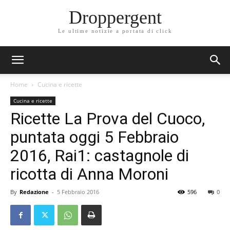
Droppergent
Le ultime notizie a portata di click
Home
Cucina e ricette
Cucina e ricette
Ricette La Prova del Cuoco,
puntata oggi 5 Febbraio
2016, Rai1: castagnole di
ricotta di Anna Moroni
By
Redazione
-
5 Febbraio 2016
596
0