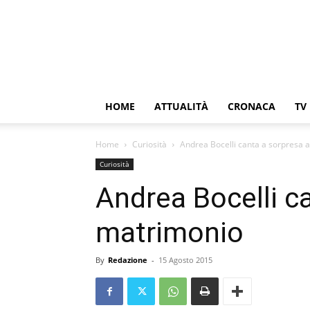
HOME
ATTUALITÀ
CRONACA
TV
Home
Curiosità
Andrea Bocelli canta a sorpresa 
Curiosità
Andrea Bocelli c
matrimonio
By
Redazione
-
15 Agosto 2015