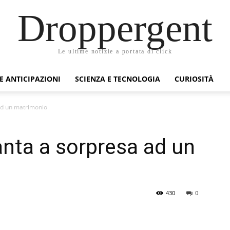
Droppergent
Le ultime notizie a portata di click
 E ANTICIPAZIONI
SCIENZA E TECNOLOGIA
CURIOSITÀ
ad un matrimonio
anta a sorpresa ad un
430
0