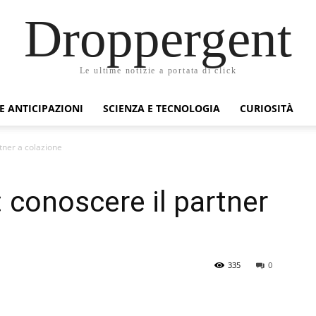
Droppergent
Le ultime notizie a portata di click
 E ANTICIPAZIONI
SCIENZA E TECNOLOGIA
CURIOSITÀ
tner a colazione
 conoscere il partner
335
0