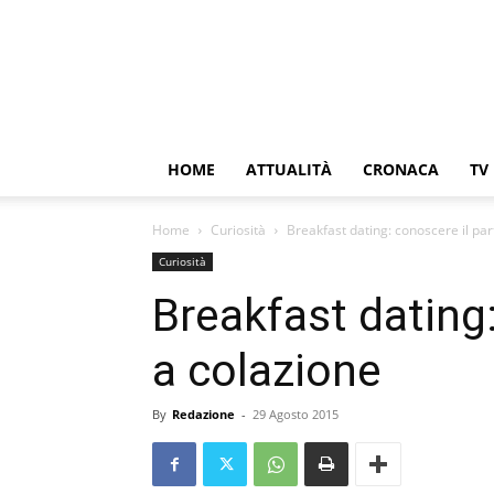
HOME
ATTUALITÀ
CRONACA
TV
Home
Curiosità
Breakfast dating: conoscere il par
Curiosità
Breakfast dating:
a colazione
By
Redazione
-
29 Agosto 2015