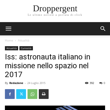
Droppergent
Le ultime notizie a portata di click
Home
Attualità
Attualità
Curiosità
Iss: astronauta italiano in
missione nello spazio nel
2017
By
Redazione
-
24 Luglio 2015
392
0