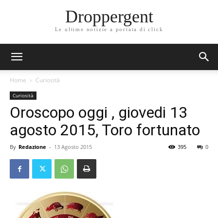
Droppergent
Le ultime notizie a portata di click
Home
Curiosità
Curiosità
Oroscopo oggi , giovedi 13
agosto 2015, Toro fortunato
By
Redazione
-
13 Agosto 2015
395
0