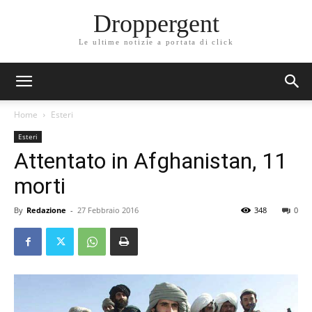
Droppergent
Le ultime notizie a portata di click
Home
Esteri
Esteri
Attentato in Afghanistan, 11
morti
By
Redazione
-
27 Febbraio 2016
348
0