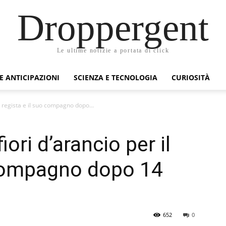
Droppergent
Le ultime notizie a portata di click
 E ANTICIPAZIONI
SCIENZA E TECNOLOGIA
CURIOSITÀ
l regista e il suo compagno dopo...
ori d’arancio per il
 compagno dopo 14
652
0