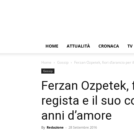
HOME
ATTUALITÀ
CRONACA
TV
Home
Gossip
Ferzan Ozpetek, fiori d’arancio per i
Gossip
Ferzan Ozpetek, fi
regista e il suo
anni d’amore
By
Redazione
-
28 Settembre 2016