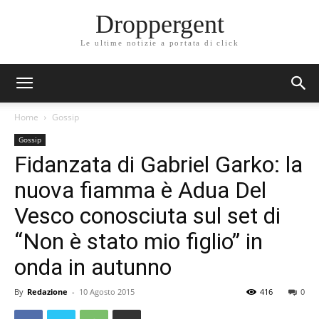
Droppergent
Le ultime notizie a portata di click
Home
Gossip
Gossip
Fidanzata di Gabriel Garko: la
nuova fiamma è Adua Del
Vesco conosciuta sul set di
“Non è stato mio figlio” in
onda in autunno
By
Redazione
-
10 Agosto 2015
416
0