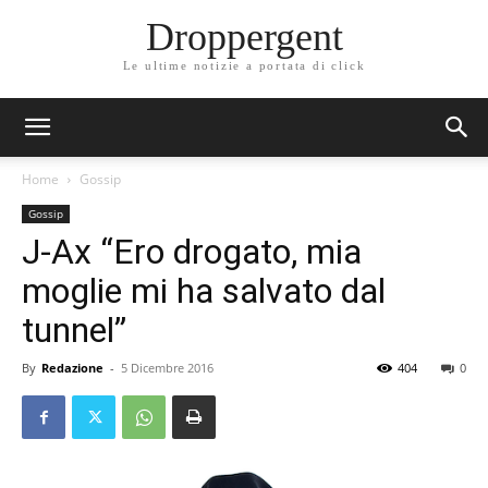
Droppergent
Le ultime notizie a portata di click
Home
Gossip
Gossip
J-Ax “Ero drogato, mia
moglie mi ha salvato dal
tunnel”
By
Redazione
-
5 Dicembre 2016
404
0