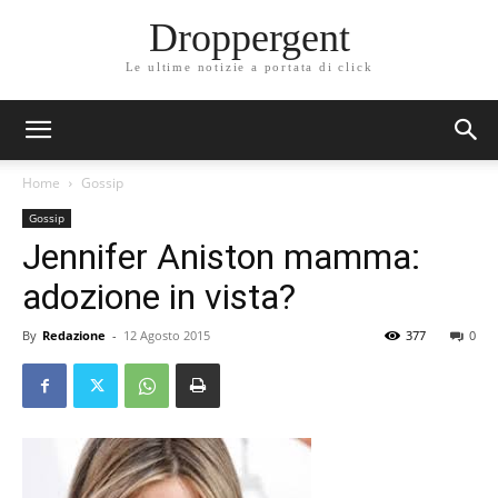
Droppergent
Le ultime notizie a portata di click
Home
Gossip
Gossip
Jennifer Aniston mamma:
adozione in vista?
By
Redazione
-
12 Agosto 2015
377
0