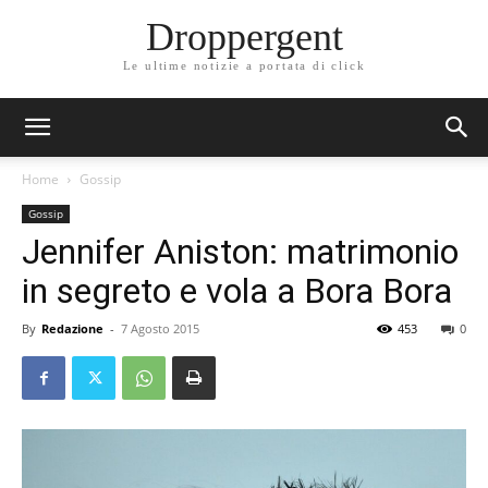
Droppergent
Le ultime notizie a portata di click
Home
Gossip
Gossip
Jennifer Aniston: matrimonio
in segreto e vola a Bora Bora
By
Redazione
-
7 Agosto 2015
453
0