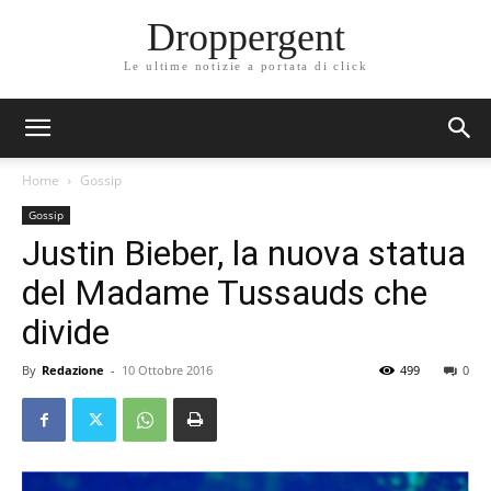
Droppergent
Le ultime notizie a portata di click
Home
Gossip
Gossip
Justin Bieber, la nuova statua
del Madame Tussauds che
divide
By
Redazione
-
10 Ottobre 2016
499
0