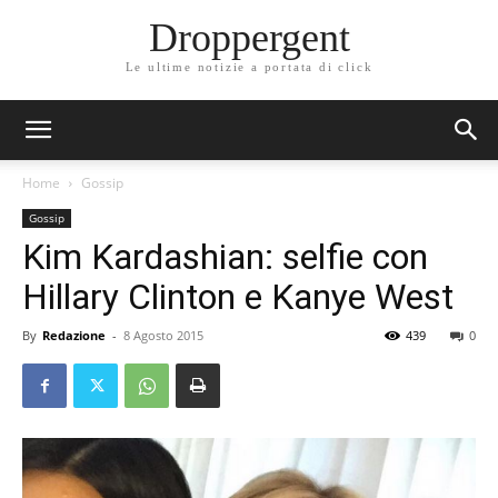
Droppergent
Le ultime notizie a portata di click
Home
Gossip
Gossip
Kim Kardashian: selfie con
Hillary Clinton e Kanye West
By
Redazione
-
8 Agosto 2015
439
0