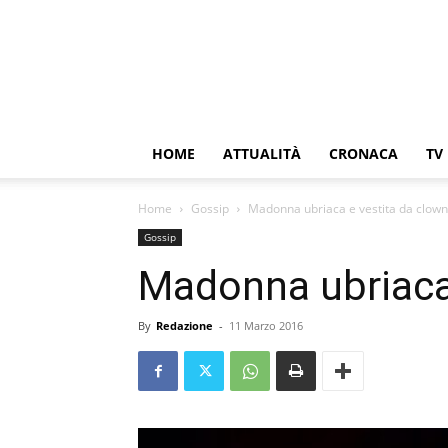
HOME
ATTUALITÀ
CRONACA
TV
Home
Gossip
Madonna ubriaca e vestita da clown
Gossip
Madonna ubriaca
By
Redazione
-
11 Marzo 2016