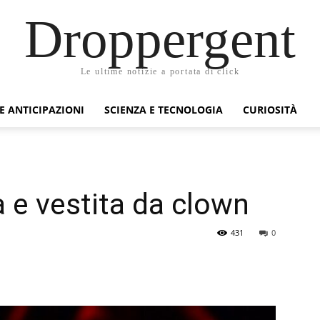
Droppergent
Le ultime notizie a portata di click
 E ANTICIPAZIONI
SCIENZA E TECNOLOGIA
CURIOSITÀ
 e vestita da clown
431
0