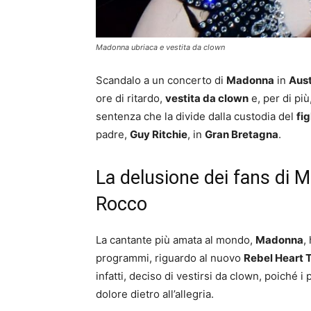
Madonna ubriaca e vestita da clown
Scandalo a un concerto di
Madonna
in
Aust
ore di ritardo,
vestita da clown
e, per di più
sentenza che la divide dalla custodia del
fig
padre,
Guy Ritchie
, in
Gran Bretagna
.
La delusione dei fans di M
Rocco
La cantante più amata al mondo,
Madonna
,
programmi, riguardo al nuovo
Rebel Heart 
infatti, deciso di vestirsi da clown, poiché 
dolore dietro all’allegria.