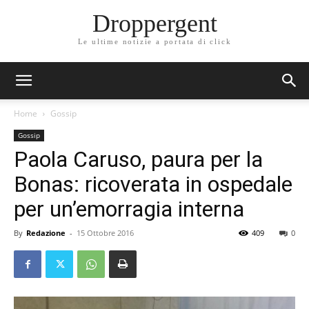
Droppergent
Le ultime notizie a portata di click
Home
Gossip
Gossip
Paola Caruso, paura per la
Bonas: ricoverata in ospedale
per un’emorragia interna
By
Redazione
-
15 Ottobre 2016
409
0